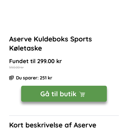
Aserve Kuldeboks Sports
Køletaske
Fundet til
299.00
kr
550.00
kr
Du sparer:
251
kr
Gå til butik
Kort beskrivelse af
Aserve