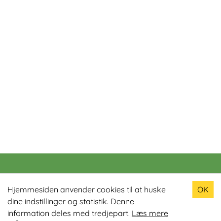
Populære produkter
Hjemmesiden anvender cookies til at huske
OK
dine indstillinger og statistik. Denne
Odin R900 Romaskine
information deles med tredjepart.
Læs mere