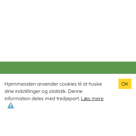
Populære produkter
Hjemmesiden anvender cookies til at huske
OK
dine indstillinger og statistik. Denne
Odin R900 Romaskine
information deles med tredjepart.
Læs mere
Odin S900 Spinningcykel
Odin R650 Romaskine
Odin C500 Crosstrainer