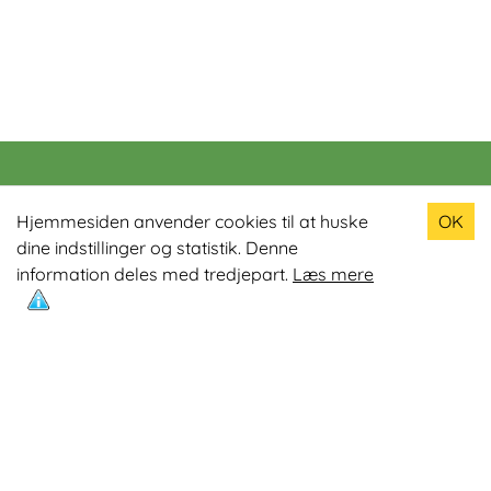
Populære produkter
Hjemmesiden anvender cookies til at huske
OK
dine indstillinger og statistik. Denne
Odin R900 Romaskine
information deles med tredjepart.
Læs mere
Odin S900 Spinningcykel
Odin R650 Romaskine
Odin C500 Crosstrainer
Odin B800 Motionscykel