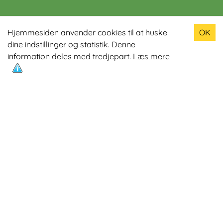
Populære produkter
Hjemmesiden anvender cookies til at huske
OK
dine indstillinger og statistik. Denne
Odin R900 Romaskine
information deles med tredjepart.
Læs mere
Odin S900 Spinningcykel
Odin R650 Romaskine
Odin C500 Crosstrainer
Odin B800 Motionscykel
Mest læste artikler
Øvelser med Exertube
Kom i form på en crosstrainer