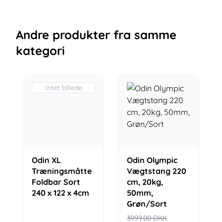
Andre
produkter
fra samme
kategori
Intet billede
Odin XL
Odin Olympic
Træningsmåtte
Vægtstang 220
Foldbar Sort
cm, 20kg,
240 x 122 x 4cm
50mm,
Grøn/Sort
3999.00
DKK