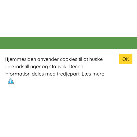
Populære produkter
Hjemmesiden anvender cookies til at huske
OK
dine indstillinger og statistik. Denne
Odin R900 Romaskine
information deles med tredjepart.
Læs mere
Odin S900 Spinningcykel
Odin R650 Romaskine
Odin C500 Crosstrainer
Odin B800 Motionscykel