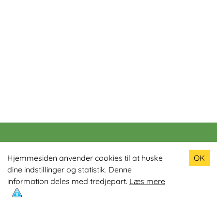
Populære produkter
Hjemmesiden anvender cookies til at huske
OK
dine indstillinger og statistik. Denne
Odin R900 Romaskine
information deles med tredjepart.
Læs mere
Odin S900 Spinningcykel