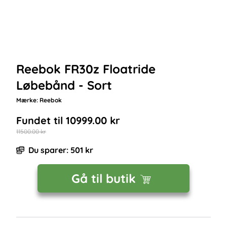
Reebok FR30z Floatride
Løbebånd - Sort
Mærke:
Reebok
Fundet til
10999.00
kr
11500.00
kr
Du sparer:
501
kr
Gå til butik