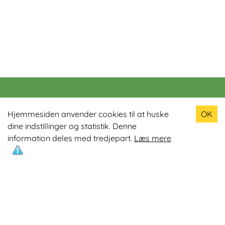
Populære produkter
Hjemmesiden anvender cookies til at huske
OK
dine indstillinger og statistik. Denne
Odin R900 Romaskine
information deles med tredjepart.
Læs mere
Odin S900 Spinningcykel
Odin R650 Romaskine
Odin C500 Crosstrainer
Odin B800 Motionscykel