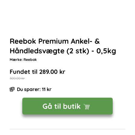
Reebok Premium Ankel- &
Håndledsvægte (2 stk) - 0,5kg
Mærke:
Reebok
Fundet til
289.00
kr
300.00
kr
Du sparer:
11
kr
Gå til butik