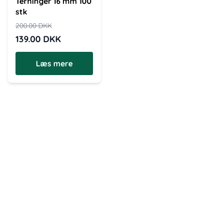
Terninger 16 mm 100
stk
200.00
DKK
139.00
DKK
Læs mere