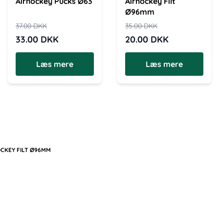
Airhockey Pucks Ø63
Airhockey Filt
Ø96mm
37.00
DKK
35.00
DKK
33.00
DKK
20.00
DKK
Læs mere
Læs mere
CKEY FILT Ø96MM