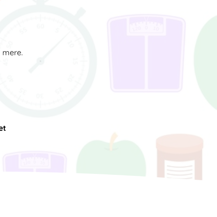
d mere.
et