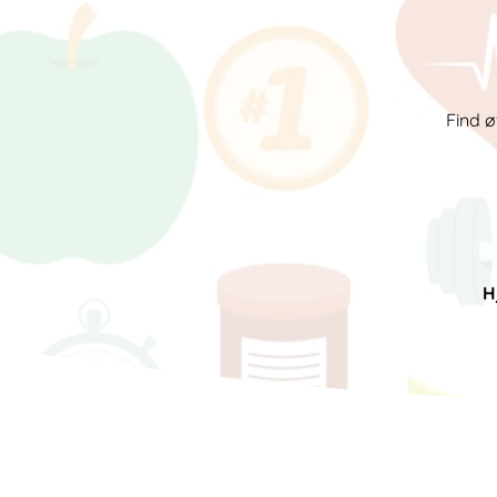
Find ø
H