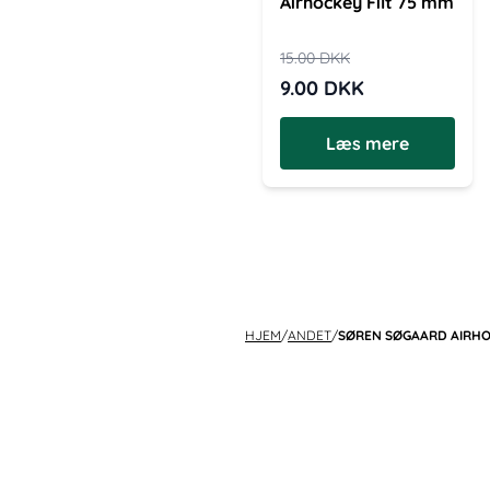
Airhockey Filt 75 mm
15.00
DKK
9.00
DKK
Læs mere
HJEM
/
ANDET
/
SØREN SØGAARD AIRHO