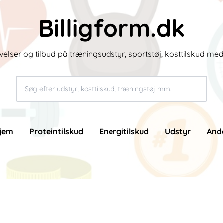
Billigform.dk
velser og tilbud på træningsudstyr, sportstøj, kosttilskud me
jem
Proteintilskud
Energitilskud
Udstyr
And