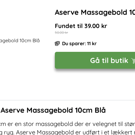
Aserve Massagebold 1
Fundet til
39.00
kr
50.00
kr
Du sparer:
11
kr
Gå til butik
f
Aserve Massagebold 10cm Blå
 er en stor massagebold der er velegnet til st
 ryg. Aserve Massagebold er udført i et lækkert 