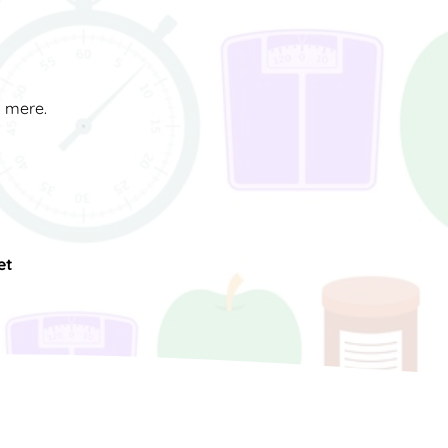
d mere.
et