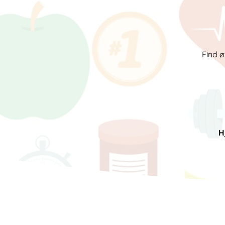
Find ø
H