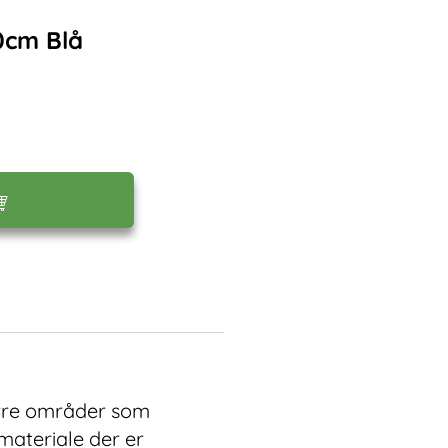
0cm Blå
ørre områder som
materiale der er