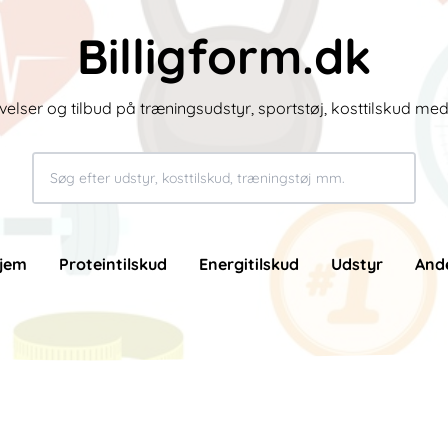
Billigform.dk
velser og tilbud på træningsudstyr, sportstøj, kosttilskud me
jem
Proteintilskud
Energitilskud
Udstyr
And