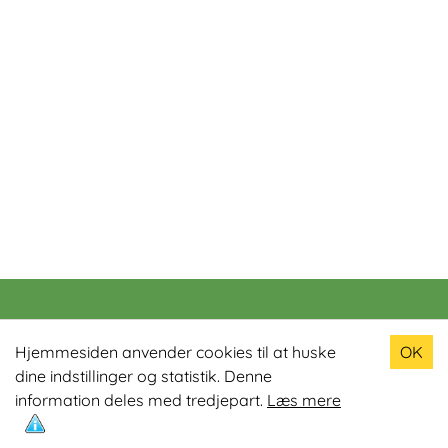
Populære produkter
Hjemmesiden anvender cookies til at huske
OK
dine indstillinger og statistik. Denne
Odin R900 Romaskine
information deles med tredjepart.
Læs mere
Odin S900 Spinningcykel