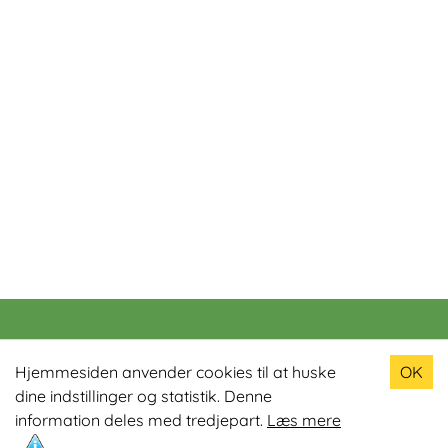
Populære produkter
Hjemmesiden anvender cookies til at huske
OK
dine indstillinger og statistik. Denne
Odin R900 Romaskine
information deles med tredjepart.
Læs mere