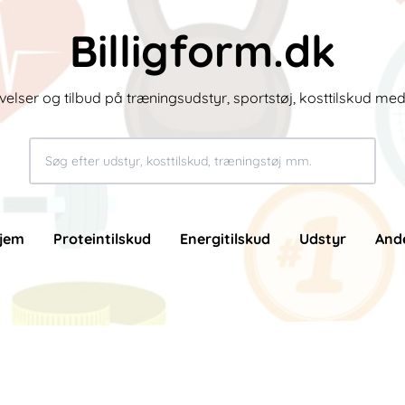
Billigform.dk
velser og tilbud på træningsudstyr, sportstøj, kosttilskud me
jem
Proteintilskud
Energitilskud
Udstyr
And