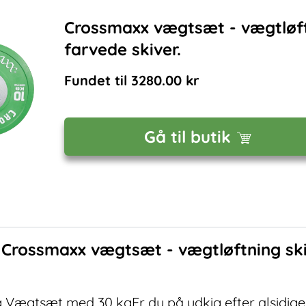
Crossmaxx vægtsæt - vægtløftn
farvede skiver.
Fundet til
3280.00
kr
Gå til butik
f
Crossmaxx vægtsæt - vægtløftning ski
Vægtsæt med 30 kgEr du på udkig efter alsidige