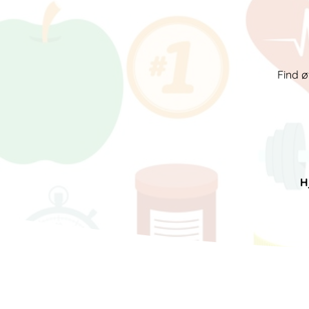
Find ø
H