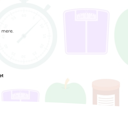
d mere.
et