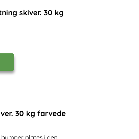
ing skiver. 30 kg
ver. 30 kg farvede
 bumper plates i den