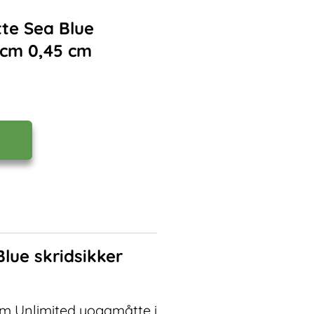
te Sea Blue
 cm 0,45 cm
lue skridsikker
um Unlimited yogamåtte i