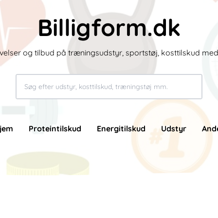
Billigform.dk
velser og tilbud på træningsudstyr, sportstøj, kosttilskud me
jem
Proteintilskud
Energitilskud
Udstyr
And