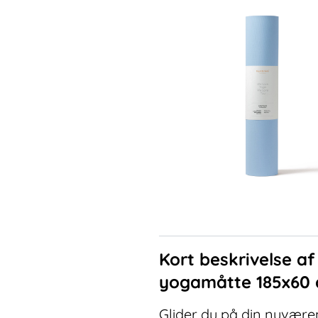
Kort beskrivelse a
yogamåtte 185x60 
Glider du på din nuværen