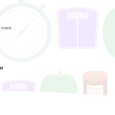
d mere.
et