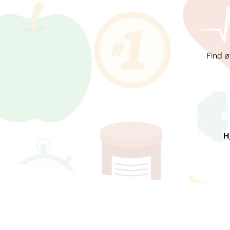
Find ø
H