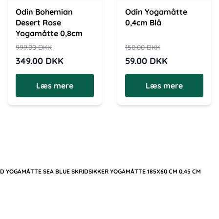
Odin Bohemian
Odin Yogamåtte
Desert Rose
0,4cm Blå
Yogamåtte 0,8cm
999.00
DKK
150.00
DKK
349.00
DKK
59.00
DKK
Læs mere
Læs mere
ED YOGAMÅTTE SEA BLUE SKRIDSIKKER YOGAMÅTTE 185X60 CM 0,45 CM