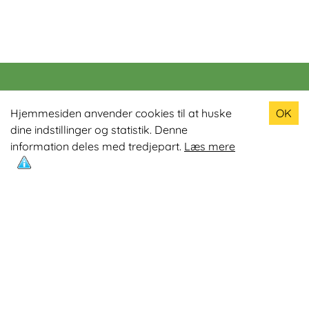
Populære produkter
Hjemmesiden anvender cookies til at huske
OK
dine indstillinger og statistik. Denne
Odin R900 Romaskine
information deles med tredjepart.
Læs mere
Odin S900 Spinningcykel
Odin R650 Romaskine
Odin C500 Crosstrainer
Odin B800 Motionscykel
Mest læste artikler