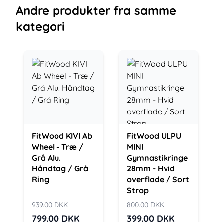
Andre
produkter
fra samme
kategori
FitWood KIVI Ab
FitWood ULPU
Wheel - Træ /
MINI
Grå Alu.
Gymnastikringe
Håndtag / Grå
28mm - Hvid
Ring
overflade / Sort
Strop
939.00
DKK
800.00
DKK
799.00
DKK
399.00
DKK