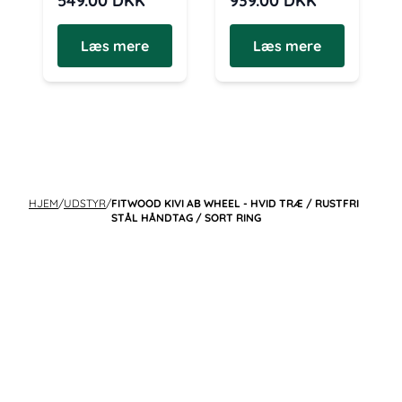
549.00
DKK
939.00
DKK
Læs mere
Læs mere
HJEM
/
UDSTYR
/
FITWOOD KIVI AB WHEEL - HVID TRÆ / RUSTFRI
STÅL HÅNDTAG / SORT RING