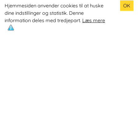
Populære produkter
Hjemmesiden anvender cookies til at huske
OK
dine indstillinger og statistik. Denne
Odin R900 Romaskine
information deles med tredjepart.
Læs mere
Odin S900 Spinningcykel
Odin R650 Romaskine
Odin C500 Crosstrainer
Odin B800 Motionscykel
Mest læste artikler
Øvelser med Exertube
Kom i form på en crosstrainer
Kom nemmere op på 10.0000 skridt