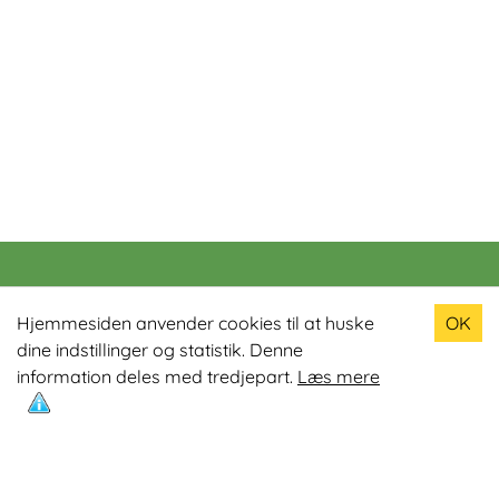
Populære produkter
Hjemmesiden anvender cookies til at huske
OK
dine indstillinger og statistik. Denne
Odin R900 Romaskine
information deles med tredjepart.
Læs mere
Odin S900 Spinningcykel
Odin R650 Romaskine