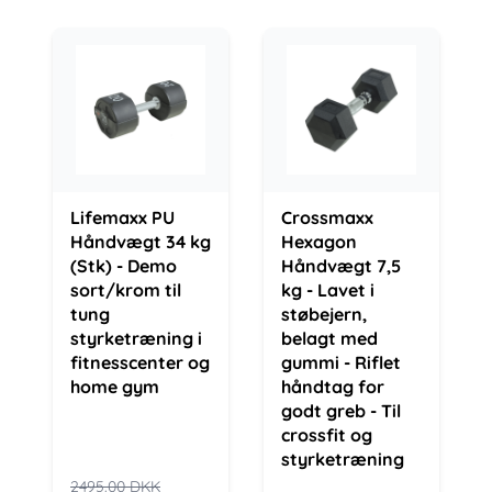
Lifemaxx PU
Crossmaxx
Håndvægt 34 kg
Hexagon
(Stk) - Demo
Håndvægt 7,5
sort/krom til
kg - Lavet i
tung
støbejern,
styrketræning i
belagt med
fitnesscenter og
gummi - Riflet
home gym
håndtag for
godt greb - Til
crossfit og
styrketræning
2495.00
DKK