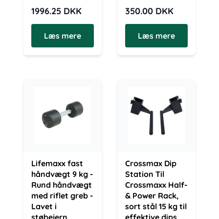
1996.25
DKK
350.00
DKK
Læs mere
Læs mere
Lifemaxx fast
Crossmax Dip
håndvægt 9 kg -
Station Til
Rund håndvægt
Crossmaxx Half-
med riflet greb -
& Power Rack,
Lavet i
sort stål 15 kg til
støbejern
effektive dips