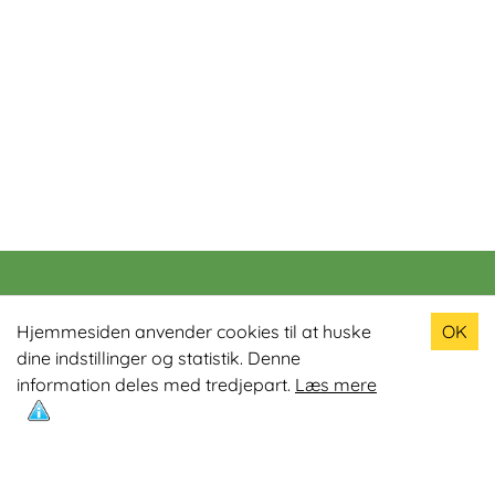
Populære produkter
Hjemmesiden anvender cookies til at huske
OK
dine indstillinger og statistik. Denne
Odin R900 Romaskine
information deles med tredjepart.
Læs mere
Odin S900 Spinningcykel
Odin R650 Romaskine