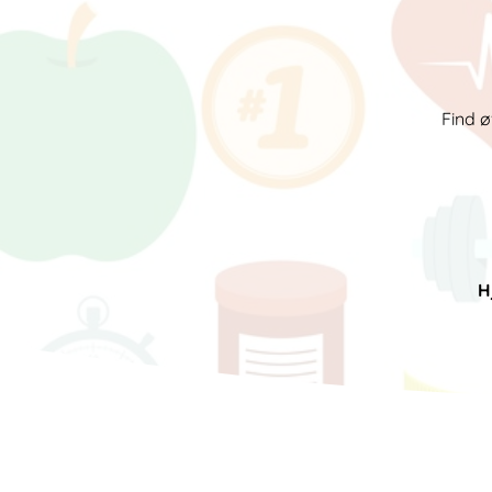
Find ø
H