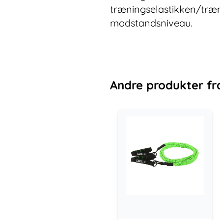
træningselastikken/træni
modstandsniveau.
Andre
produkter
fr