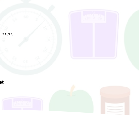
d mere.
et