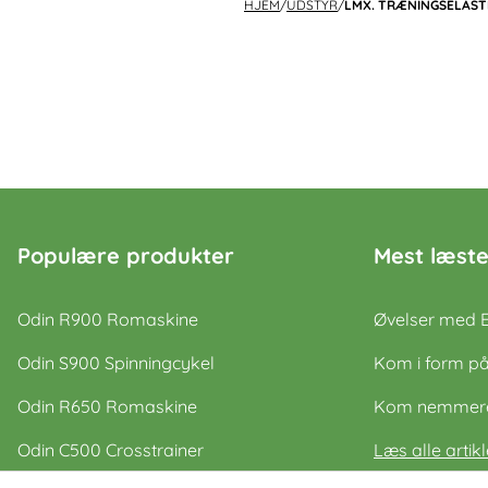
HJEM
/
UDSTYR
/
LMX. TRÆNINGSELASTI
Populære produkter
Mest læste
Odin R900 Romaskine
Øvelser med 
Odin S900 Spinningcykel
Kom i form på
Odin R650 Romaskine
Kom nemmere 
Odin C500 Crosstrainer
Læs alle artikl