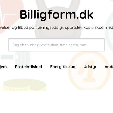
Billigform.dk
velser og tilbud på træningsudstyr, sportstøj, kosttilskud me
jem
Proteintilskud
Energitilskud
Udstyr
And