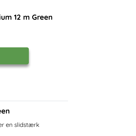
ium 12 m Green
een
r en slidstærk