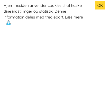
Populære produkter
Hjemmesiden anvender cookies til at huske
OK
dine indstillinger og statistik. Denne
Odin R900 Romaskine
information deles med tredjepart.
Læs mere
Odin S900 Spinningcykel
Odin R650 Romaskine
Odin C500 Crosstrainer
Odin B800 Motionscykel
Mest læste artikler
Øvelser med Exertube
Kom i form på en crosstrainer
Kom nemmere op på 10.0000 skridt