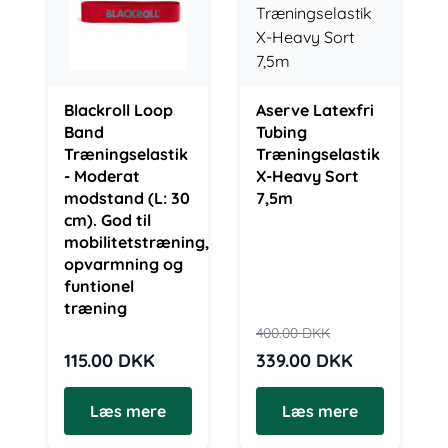
Blackroll Loop
Aserve Latexfri
Band
Tubing
Træningselastik
Træningselastik
- Moderat
X-Heavy Sort
modstand (L: 30
7,5m
cm). God til
mobilitetstræning,
opvarmning og
funtionel
træning
400.00
DKK
115.00
DKK
339.00
DKK
Læs mere
Læs mere