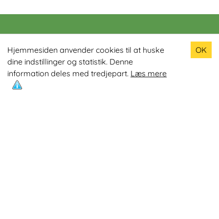
Populære produkter
Hjemmesiden anvender cookies til at huske
OK
dine indstillinger og statistik. Denne
Odin R900 Romaskine
information deles med tredjepart.
Læs mere
Odin S900 Spinningcykel
Odin R650 Romaskine
Odin C500 Crosstrainer
Odin B800 Motionscykel
Mest læste artikler
Øvelser med Exertube