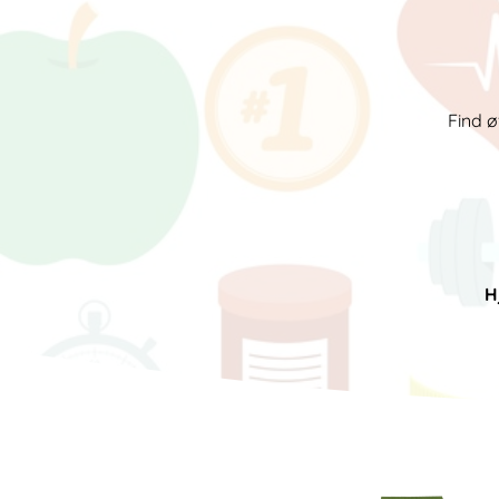
Find ø
H