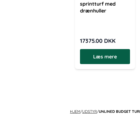
sprintturf med
drænhuller
17375.00
DKK
Læs mere
HJEM
/
UDSTYR
/
UNLINED BUDGET TURF