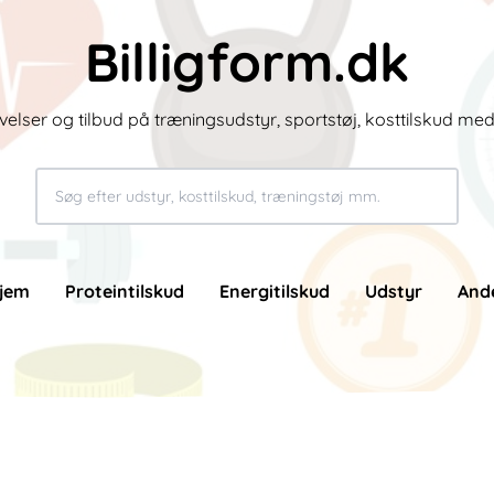
Billigform.dk
velser og tilbud på træningsudstyr, sportstøj, kosttilskud me
jem
Proteintilskud
Energitilskud
Udstyr
And