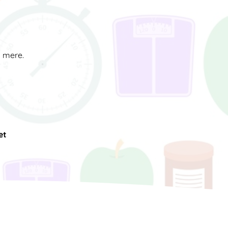
d mere.
et