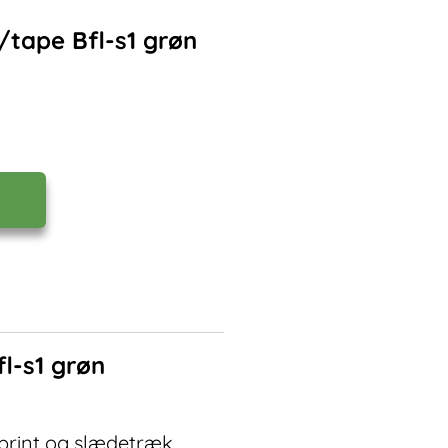
/tape Bfl-s1 grøn
l-s1 grøn
 sprint og slædetræk.