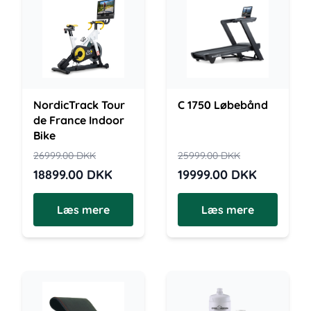
NordicTrack Tour
C 1750 Løbebånd
de France Indoor
Bike
26999.00
DKK
25999.00
DKK
18899.00
DKK
19999.00
DKK
Læs mere
Læs mere