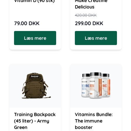
Vitamin D (90 stk)
Make Creatine
Delicious
420.00
DKK
79.00
DKK
299.00
DKK
Læs mere
Læs mere
Training Backpack
Vitamins Bundle:
(45 liter) - Army
The immune
Green
booster