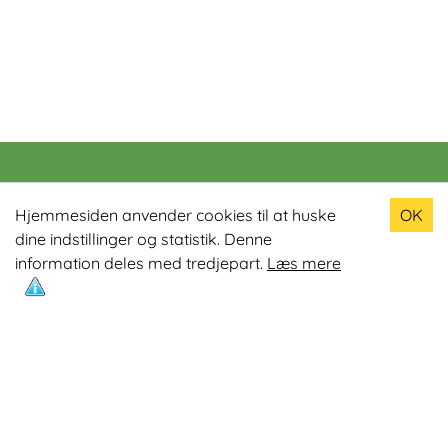
Populære produkter
Hjemmesiden anvender cookies til at huske
OK
dine indstillinger og statistik. Denne
Odin R900 Romaskine
information deles med tredjepart.
Læs mere
Odin S900 Spinningcykel
Odin R650 Romaskine
Odin C500 Crosstrainer
Odin B800 Motionscykel