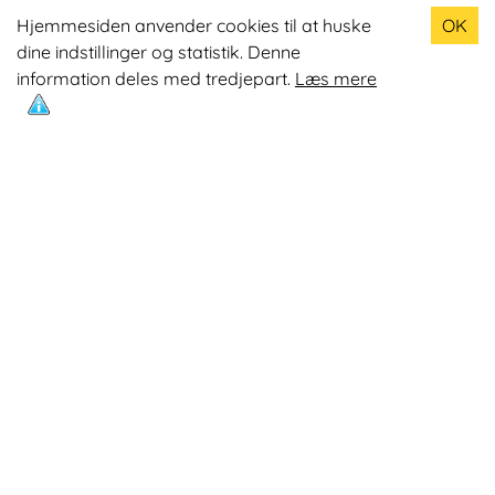
Populære produkter
Hjemmesiden anvender cookies til at huske
OK
dine indstillinger og statistik. Denne
Odin R900 Romaskine
information deles med tredjepart.
Læs mere
Odin S900 Spinningcykel
Odin R650 Romaskine
Odin C500 Crosstrainer
Odin B800 Motionscykel
Mest læste artikler
Øvelser med Exertube
Kom i form på en crosstrainer
Kom nemmere op på 10.0000 skridt