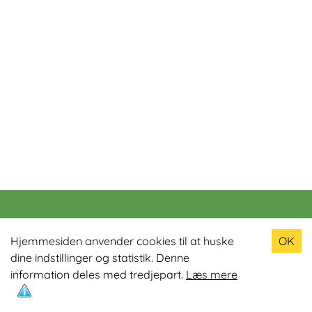
Populære produkter
Hjemmesiden anvender cookies til at huske
OK
dine indstillinger og statistik. Denne
Odin R900 Romaskine
information deles med tredjepart.
Læs mere
Odin S900 Spinningcykel