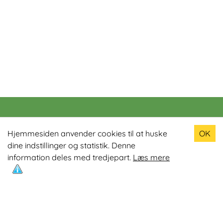
Populære produkter
Hjemmesiden anvender cookies til at huske
OK
dine indstillinger og statistik. Denne
Odin R900 Romaskine
information deles med tredjepart.
Læs mere
Odin S900 Spinningcykel
Odin R650 Romaskine
Odin C500 Crosstrainer