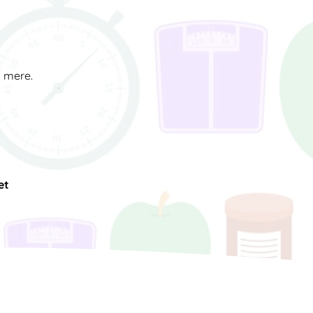
d mere.
et