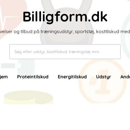
Billigform.dk
velser og tilbud på træningsudstyr, sportstøj, kosttilskud me
jem
Proteintilskud
Energitilskud
Udstyr
And