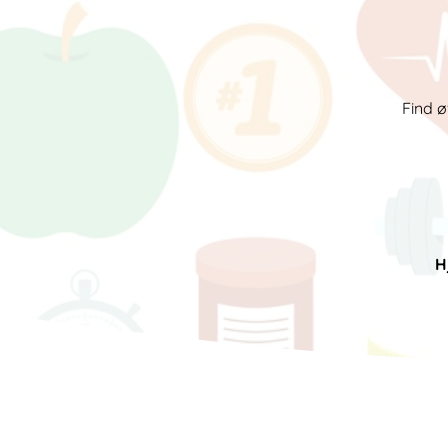
Find ø
H