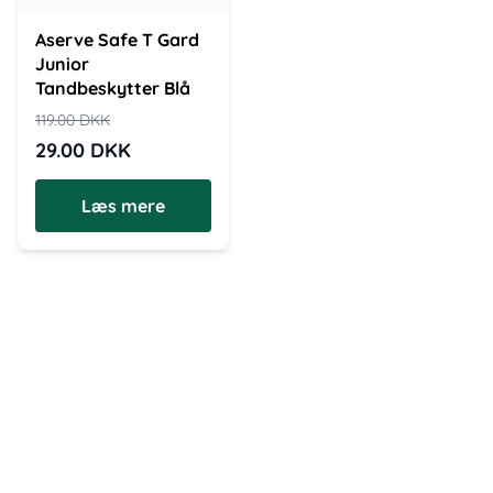
Aserve Safe T Gard
Junior
Tandbeskytter Blå
119.00
DKK
29.00
DKK
Læs mere