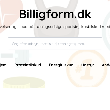
Billigform.dk
velser og tilbud på træningsudstyr, sportstøj, kosttilskud me
jem
Proteintilskud
Energitilskud
Udstyr
And