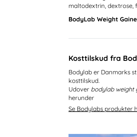
maltodextrin, dextrose, 
BodyLab Weight Gainer
Kosttilskud fra Bo
Bodylab er Danmarks stø
kosttilskud.
Udover
bodylab weight g
herunder
Se Bodylabs produkter 