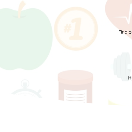
Find ø
H