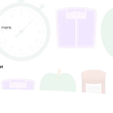
d mere.
et