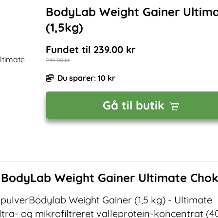
BodyLab Weight Gainer Ultim
(1,5kg)
Fundet til
239.00
kr
249.00
kr
Du sparer:
10
kr
Gå til butik
f
BodyLab Weight Gainer Ultimate Chok
pulverBodylab Weight Gainer (1,5 kg) - Ultimate
ra- og mikrofiltreret valleprotein-koncentrat (4