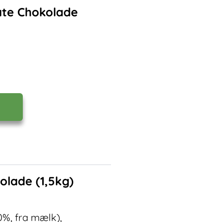
ate Chokolade
olade (1,5kg)
0%, fra mælk),