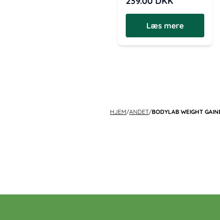
239.00
DKK
Læs mere
HJEM
/
ANDET
/
BODYLAB WEIGHT GAINE