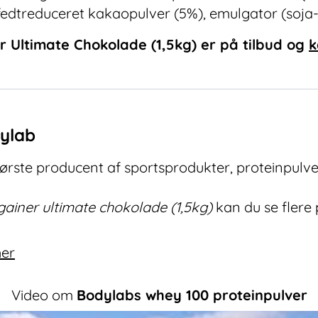
fedtreduceret kakaopulver (5%), emulgator (soja- o
 Ultimate Chokolade (1,5kg)
er på tilbud og
k
dylab
rste producent af sportsprodukter, proteinpulve
ainer ultimate chokolade (1,5kg)
kan du se flere
her
Video om
Bodylabs whey 100 proteinpulver