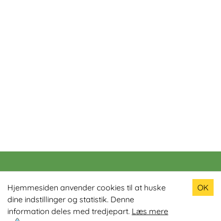
Populære produkter
Hjemmesiden anvender cookies til at huske
OK
dine indstillinger og statistik. Denne
Odin R900 Romaskine
information deles med tredjepart.
Læs mere