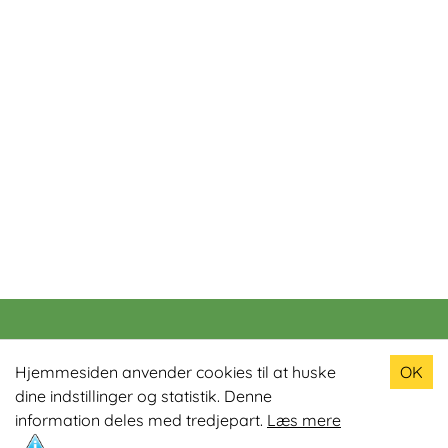
Populære produkter
Hjemmesiden anvender cookies til at huske
OK
dine indstillinger og statistik. Denne
Odin R900 Romaskine
information deles med tredjepart.
Læs mere