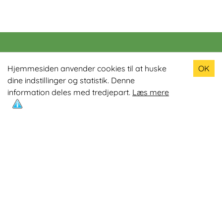
Populære produkter
Hjemmesiden anvender cookies til at huske
OK
dine indstillinger og statistik. Denne
Odin R900 Romaskine
information deles med tredjepart.
Læs mere
Odin S900 Spinningcykel
Odin R650 Romaskine
Odin C500 Crosstrainer
Odin B800 Motionscykel
Mest læste artikler