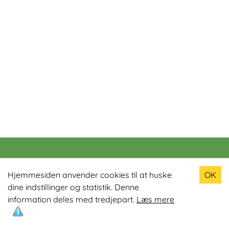
Populære produkter
Hjemmesiden anvender cookies til at huske
OK
dine indstillinger og statistik. Denne
Odin R900 Romaskine
information deles med tredjepart.
Læs mere
Odin S900 Spinningcykel