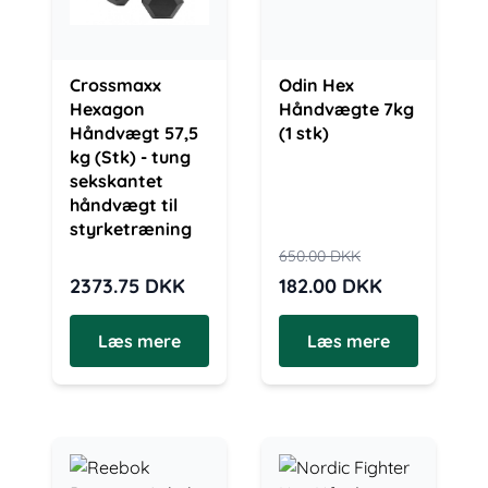
Crossmaxx
Odin Hex
Hexagon
Håndvægte 7kg
Håndvægt 57,5
(1 stk)
kg (Stk) - tung
sekskantet
håndvægt til
styrketræning
650.00
DKK
2373.75
DKK
182.00
DKK
Læs mere
Læs mere