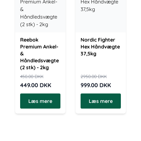
Reebok
Nordic Fighter
Premium Ankel-
Hex Håndvægte
&
37,5kg
Håndledsvægte
(2 stk) - 2kg
450.00
DKK
2950.00
DKK
449.00
DKK
999.00
DKK
Læs mere
Læs mere