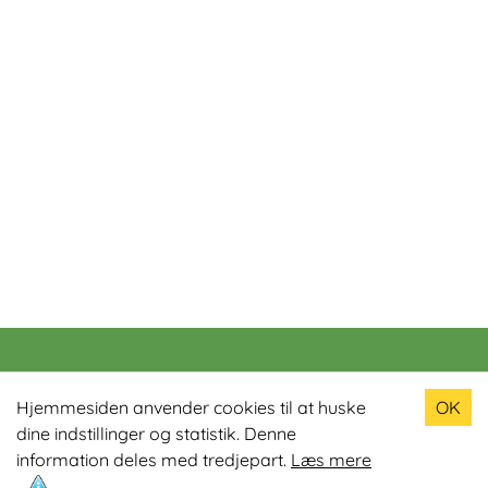
Populære produkter
Hjemmesiden anvender cookies til at huske
OK
dine indstillinger og statistik. Denne
Odin R900 Romaskine
information deles med tredjepart.
Læs mere