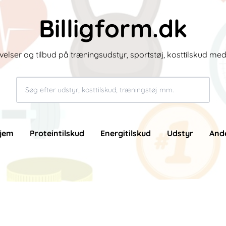
Billigform.dk
velser og tilbud på træningsudstyr, sportstøj, kosttilskud me
jem
Proteintilskud
Energitilskud
Udstyr
And