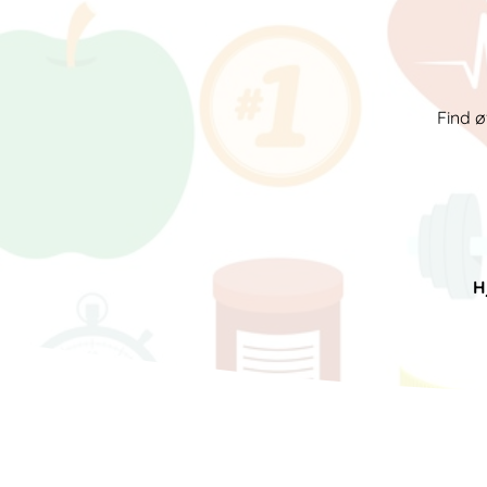
Find ø
H