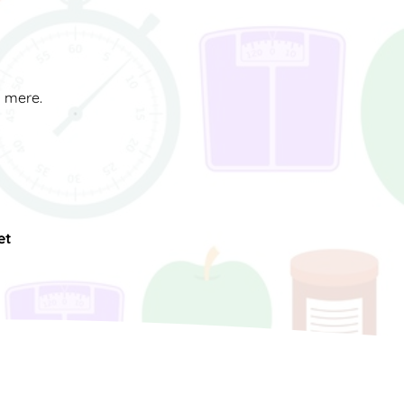
d mere.
et