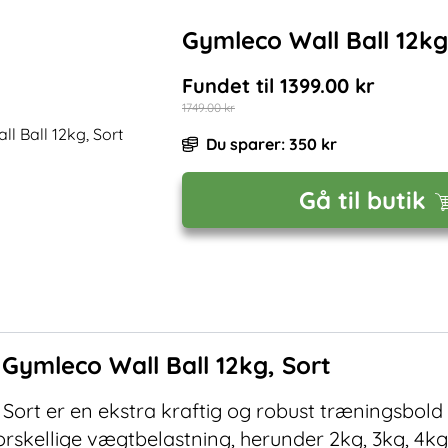
Gymleco Wall Ball 12kg
Fundet til
1399.00
kr
1749.00
kr
Du sparer:
350
kr
Gå til butik
f
Gymleco Wall Ball 12kg, Sort
 Sort er en ekstra kraftig og robust træningsbold 
skellige vægtbelastning, herunder 2kg, 3kg, 4kg, 