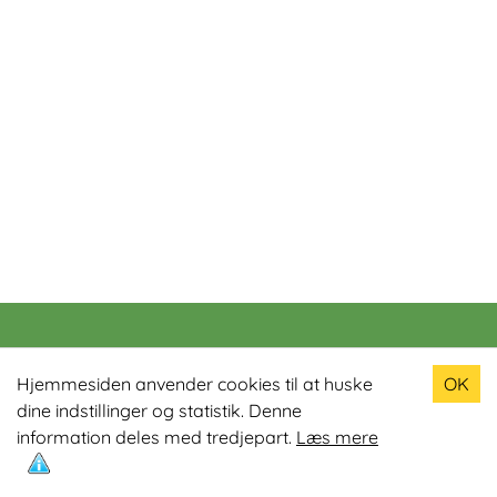
Populære produkter
Hjemmesiden anvender cookies til at huske
OK
dine indstillinger og statistik. Denne
Odin R900 Romaskine
information deles med tredjepart.
Læs mere
Odin S900 Spinningcykel