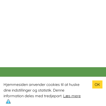
Populære produkter
Hjemmesiden anvender cookies til at huske
OK
dine indstillinger og statistik. Denne
Odin R900 Romaskine
information deles med tredjepart.
Læs mere
Odin S900 Spinningcykel