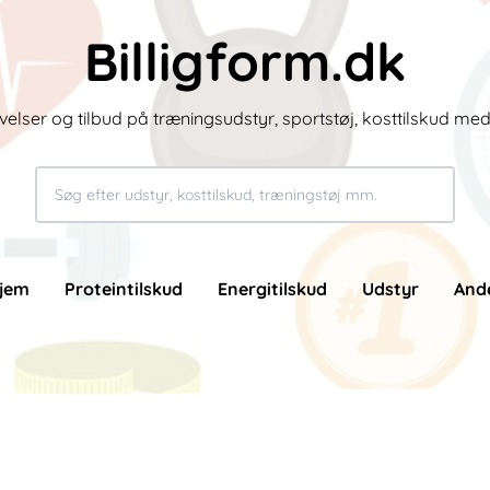
Billigform.dk
velser og tilbud på træningsudstyr, sportstøj, kosttilskud me
jem
Proteintilskud
Energitilskud
Udstyr
And