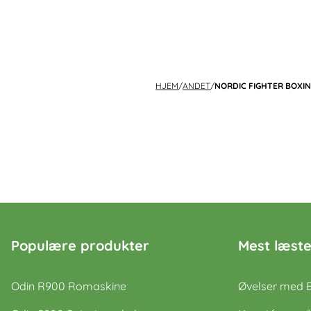
HJEM
/
ANDET
/
NORDIC FIGHTER BOXI
Populære produkter
Mest læste
Odin R900 Romaskine
Øvelser med 