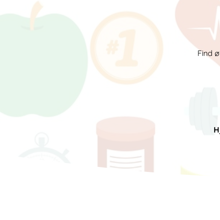
Find ø
H