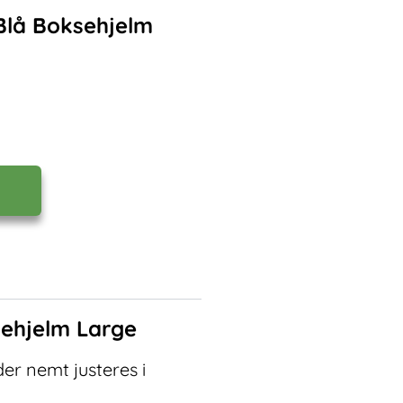
Blå Boksehjelm
sehjelm Large
er nemt justeres i