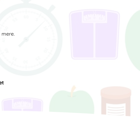
d mere.
et