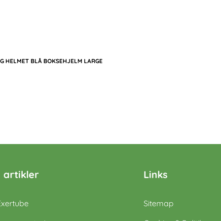
NG HELMET BLÅ BOKSEHJELM LARGE
 artikler
Links
Exertube
Sitemap