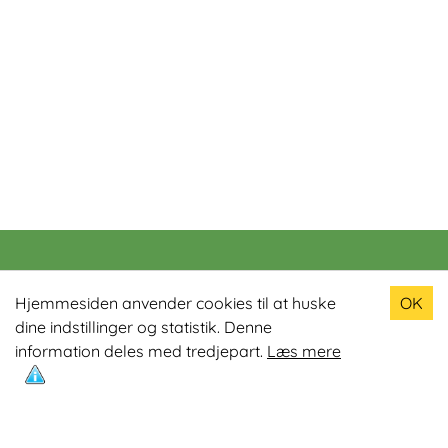
Populære produkter
Hjemmesiden anvender cookies til at huske
OK
dine indstillinger og statistik. Denne
Odin R900 Romaskine
information deles med tredjepart.
Læs mere
Odin S900 Spinningcykel
Odin R650 Romaskine