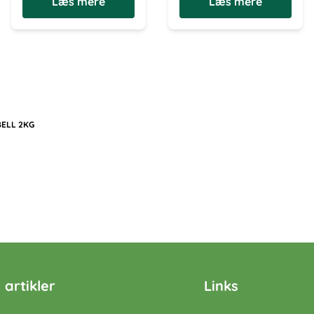
Læs mere
Læs mere
BELL 2KG
 artikler
Links