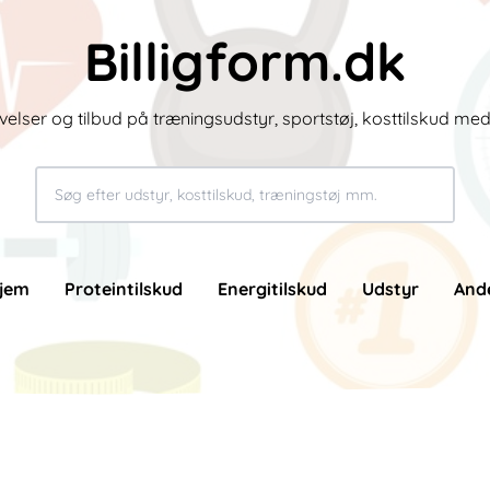
Billigform.dk
velser og tilbud på træningsudstyr, sportstøj, kosttilskud me
jem
Proteintilskud
Energitilskud
Udstyr
And