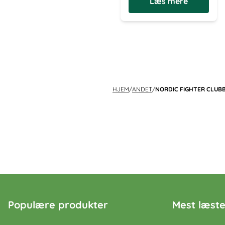
Læs mere
HJEM
/
ANDET
/
NORDIC FIGHTER CLUB
Populære produkter
Mest læste