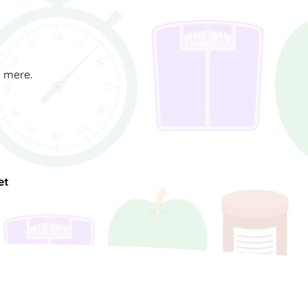
d mere.
et