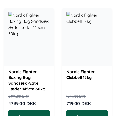
Nordic Fighter
Nordic Fighter
Boxing Bag
Clubbell 12kg
Sandsæk Ægte
Læder 145cm 60kg
5499.00
DKK
1249.00
DKK
4799.00
DKK
719.00
DKK