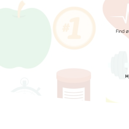
Find ø
H