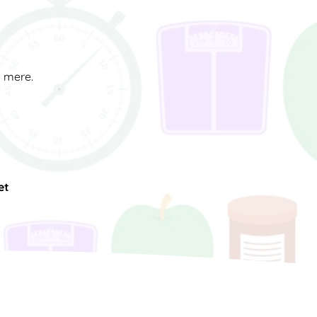
d mere.
et