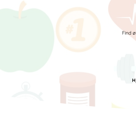
Find ø
H