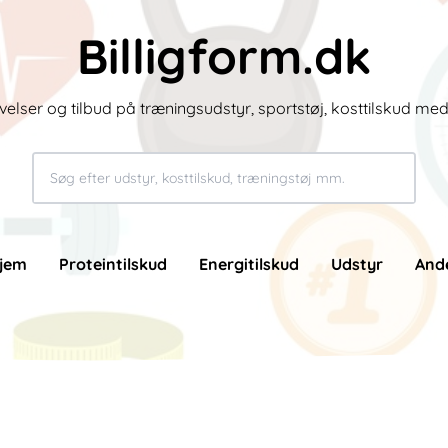
Billigform.dk
velser og tilbud på træningsudstyr, sportstøj, kosttilskud me
jem
Proteintilskud
Energitilskud
Udstyr
And