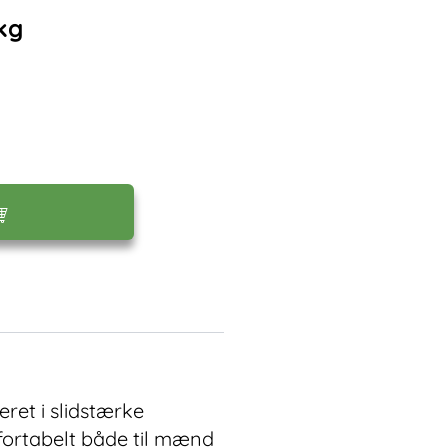
kg
ret i slidstærke
mfortabelt både til mænd