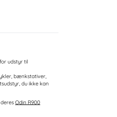
or udstyr til
ykler, bænkstativer,
tsudstyr, du ikke kan
 deres
Odin R900