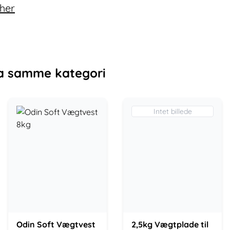
 her
a samme kategori
Intet billede
Odin Soft Vægtvest
2,5kg Vægtplade til