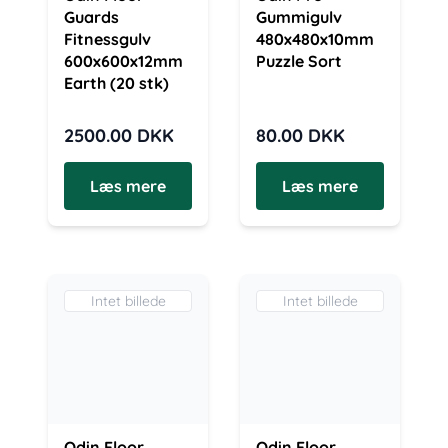
Guards
Gummigulv
Fitnessgulv
480x480x10mm
600x600x12mm
Puzzle Sort
Earth (20 stk)
2500.00
DKK
80.00
DKK
Læs mere
Læs mere
Intet billede
Intet billede
Odin Floor
Odin Floor