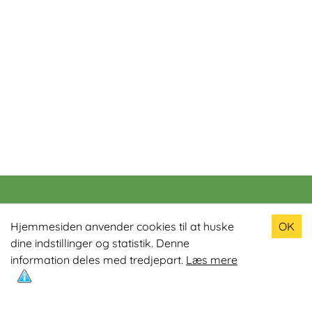
Populære produkter
Hjemmesiden anvender cookies til at huske
OK
dine indstillinger og statistik. Denne
Odin R900 Romaskine
information deles med tredjepart.
Læs mere
Odin S900 Spinningcykel