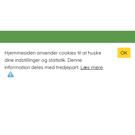
Populære produkter
Hjemmesiden anvender cookies til at huske
OK
dine indstillinger og statistik. Denne
Odin R900 Romaskine
information deles med tredjepart.
Læs mere
Odin S900 Spinningcykel
Odin R650 Romaskine
Odin C500 Crosstrainer
Odin B800 Motionscykel