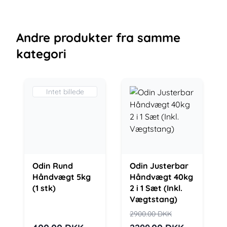
Andre
produkter
fra samme
kategori
Intet billede
Odin Rund
Odin Justerbar
Håndvægt 5kg
Håndvægt 40kg
(1 stk)
2 i 1 Sæt (Inkl.
Vægtstang)
2900.00
DKK