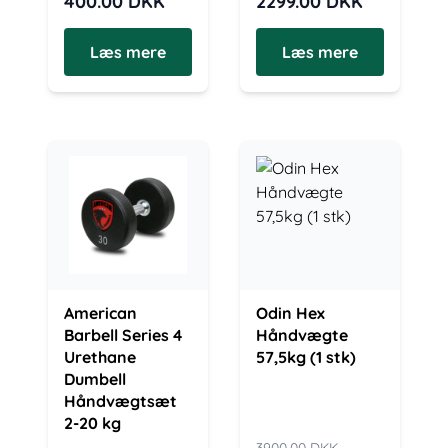
400.00
DKK
2299.00
DKK
Læs mere
Læs mere
American
Odin Hex
Barbell Series 4
Håndvægte
Urethane
57,5kg (1 stk)
Dumbell
Håndvægtsæt
2-20 kg