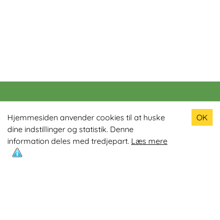
Populære produkter
Hjemmesiden anvender cookies til at huske
OK
dine indstillinger og statistik. Denne
Odin R900 Romaskine
information deles med tredjepart.
Læs mere
Odin S900 Spinningcykel
Odin R650 Romaskine
Odin C500 Crosstrainer
Odin B800 Motionscykel