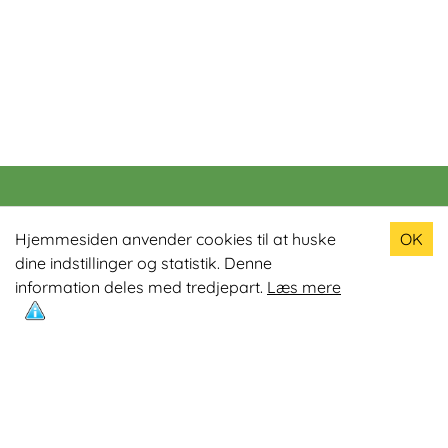
Populære produkter
Hjemmesiden anvender cookies til at huske
OK
dine indstillinger og statistik. Denne
Odin R900 Romaskine
information deles med tredjepart.
Læs mere
Odin S900 Spinningcykel
Odin R650 Romaskine
Odin C500 Crosstrainer
Odin B800 Motionscykel