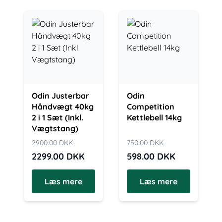
Odin Justerbar
Odin
Håndvægt 40kg
Competition
2 i 1 Sæt (Inkl.
Kettlebell 14kg
Vægtstang)
2900.00
DKK
750.00
DKK
2299.00
DKK
598.00
DKK
Læs mere
Læs mere