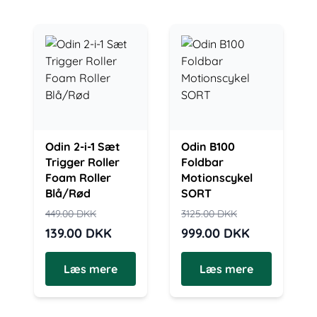
Odin 2-i-1 Sæt
Odin B100
Trigger Roller
Foldbar
Foam Roller
Motionscykel
Blå/Rød
SORT
449.00
DKK
3125.00
DKK
139.00
DKK
999.00
DKK
Læs mere
Læs mere