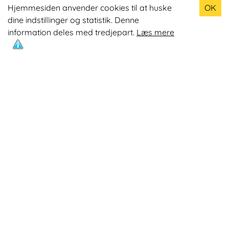
Populære produkter
Hjemmesiden anvender cookies til at huske
OK
dine indstillinger og statistik. Denne
Odin R900 Romaskine
information deles med tredjepart.
Læs mere
Odin S900 Spinningcykel
Odin R650 Romaskine
Odin C500 Crosstrainer
Odin B800 Motionscykel
Mest læste artikler
Øvelser med Exertube
Kom i form på en crosstrainer
Kom nemmere op på 10.0000 skridt