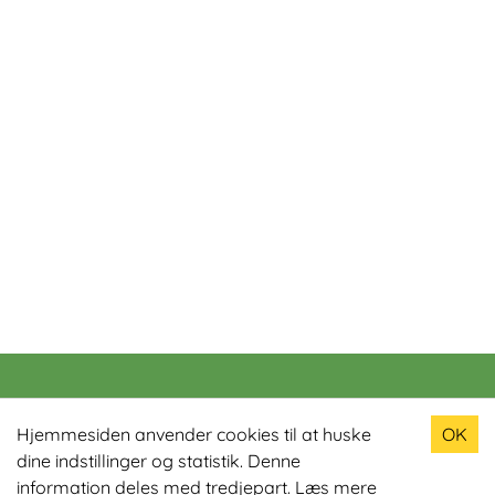
Populære produkter
Hjemmesiden anvender cookies til at huske
OK
dine indstillinger og statistik. Denne
Odin R900 Romaskine
information deles med tredjepart.
Læs mere