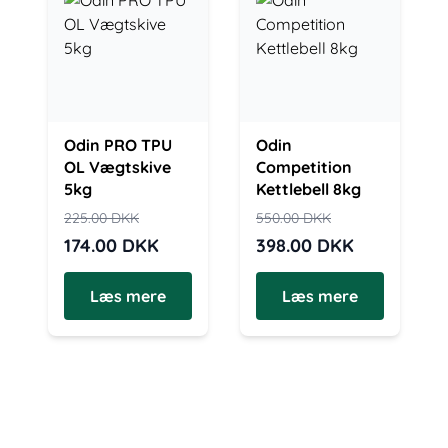
Odin PRO TPU
Odin
OL Vægtskive
Competition
5kg
Kettlebell 8kg
225.00
DKK
550.00
DKK
174.00
DKK
398.00
DKK
Læs mere
Læs mere