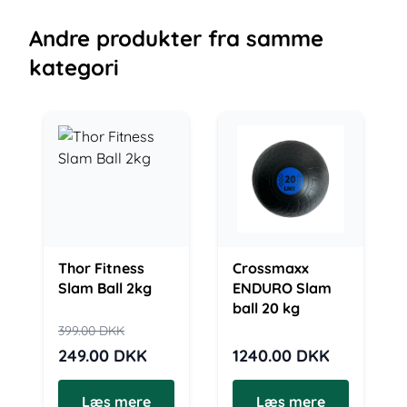
Andre
produkter
fra samme
kategori
Thor Fitness
Crossmaxx
Slam Ball 2kg
ENDURO Slam
ball 20 kg
399.00
DKK
249.00
DKK
1240.00
DKK
Læs mere
Læs mere