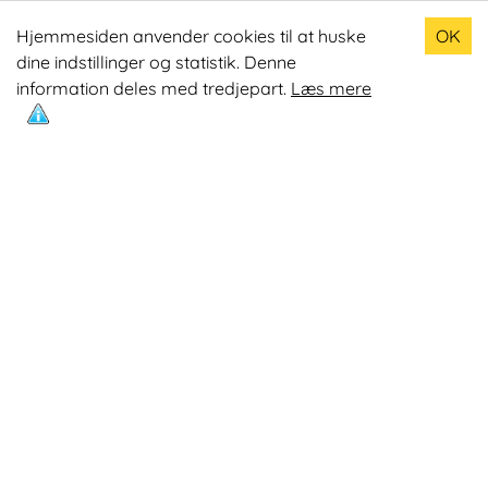
Populære produkter
Hjemmesiden anvender cookies til at huske
OK
dine indstillinger og statistik. Denne
Odin R900 Romaskine
information deles med tredjepart.
Læs mere
Odin S900 Spinningcykel
Odin R650 Romaskine
Odin C500 Crosstrainer
Odin B800 Motionscykel
Mest læste artikler
Øvelser med Exertube
Kom i form på en crosstrainer