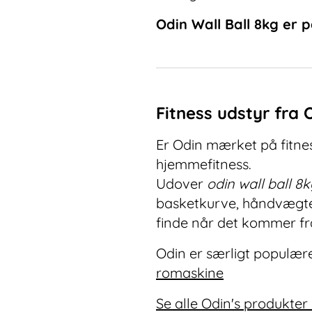
Odin Wall Ball 8kg
er p
Fitness udstyr fra 
Er Odin mærket på fitness
hjemmefitness.
Udover
odin wall ball 8
basketkurve, håndvægte o
finde når det kommer fra
Odin er særligt populære
romaskine
Se alle Odin's produkter