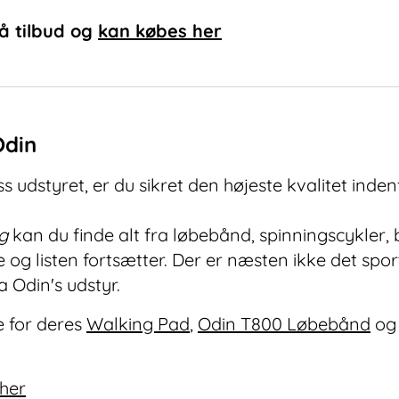
å tilbud og
kan købes her
Odin
 udstyret, er du sikret den højeste kvalitet indenf
kg
kan du finde alt fra løbebånd, spinningscykler,
g listen fortsætter. Der er næsten ikke det spor
 Odin's udstyr.
 for deres
Walking Pad
,
Odin T800 Løbebånd
og
 her