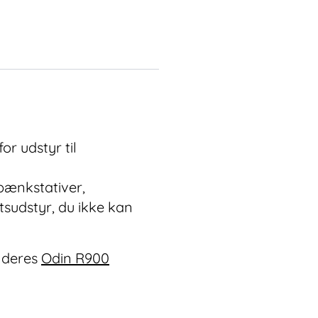
or udstyr til
 bænkstativer,
tsudstyr, du ikke kan
 deres
Odin R900