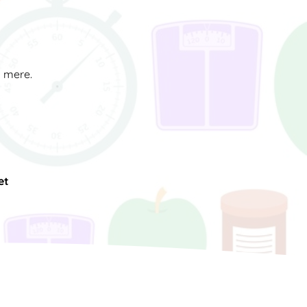
d mere.
et