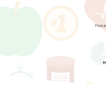
Find ø
H