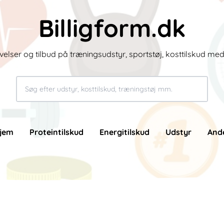
Billigform.dk
velser og tilbud på træningsudstyr, sportstøj, kosttilskud me
jem
Proteintilskud
Energitilskud
Udstyr
And