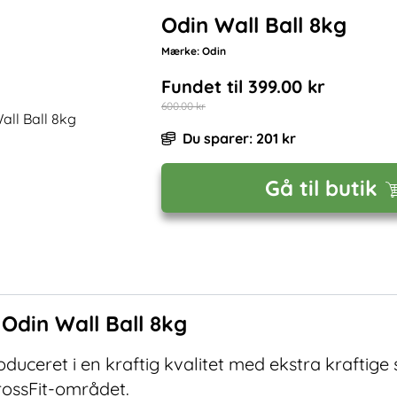
Odin Wall Ball 8kg
Mærke:
Odin
Fundet til
399.00
kr
600.00
kr
Du sparer:
201
kr
Gå til butik
f
Odin Wall Ball 8kg
roduceret i en kraftig kvalitet med ekstra kraftig
CrossFit-området.