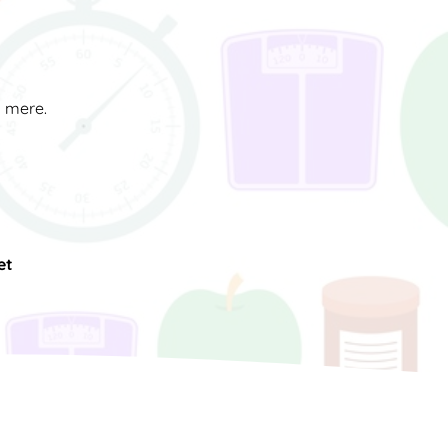
d mere.
et