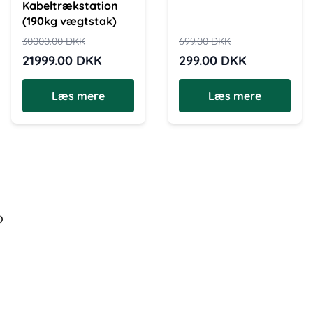
Kabeltrækstation
(190kg vægtstak)
30000.00
DKK
699.00
DKK
21999.00
DKK
299.00
DKK
Læs mere
Læs mere
)