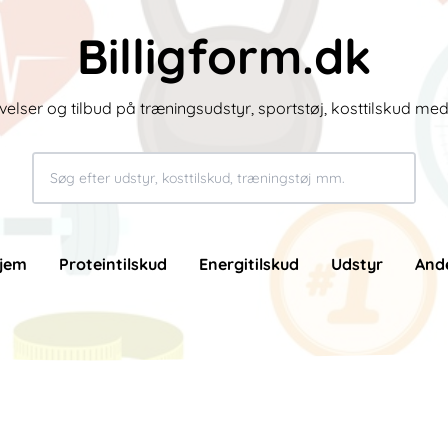
Billigform.dk
velser og tilbud på træningsudstyr, sportstøj, kosttilskud me
jem
Proteintilskud
Energitilskud
Udstyr
And