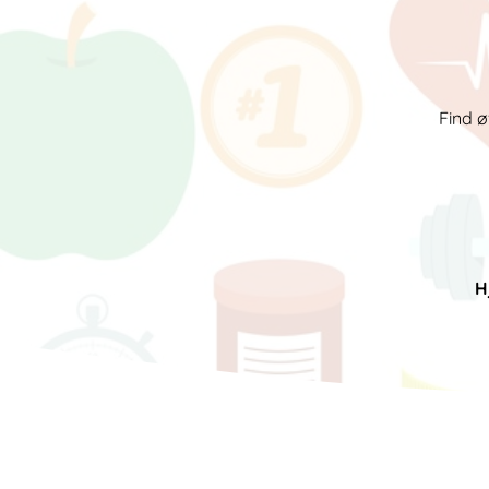
Find ø
H